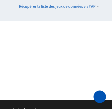
Récupérer la liste des jeux de données via l'API
-
Ministère des Transports