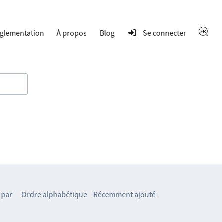
glementation
À propos
Blog
Se connecter
 par
Ordre alphabétique
Récemment ajouté