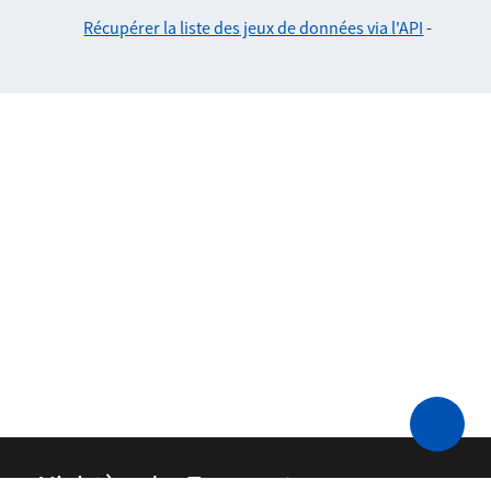
Récupérer la liste des jeux de données via l'API
-
Ministère des Transports