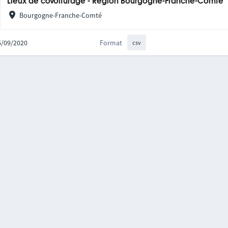
Lieux de covoiturage - Région Bourgogne-Franche-Comté
Bourgogne-Franche-Comté
25/09/2020
Format
csv