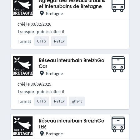
Agrégat des réseaux urbains
et interurbains de Bretagne
Bretagne
créé le 03/02/2026
Transport public collectif
Format
GTFS
NeTEx
Réseau interurbain BreizhGo
Car
Bretagne
créé le 30/09/2025
Transport public collectif
Format
GTFS
NeTEx
gtfs-rt
Réseau interurbain BreizhGo
TER
Bretagne