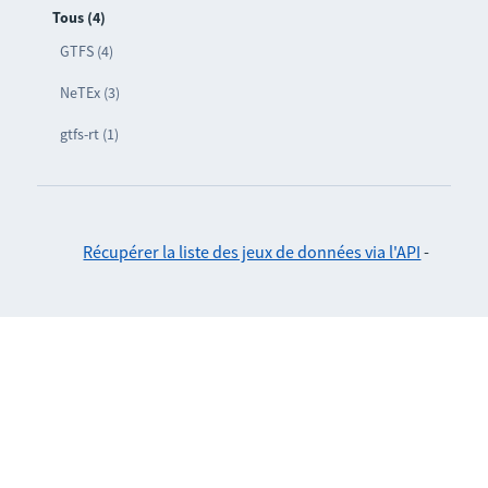
Tous (4)
GTFS (4)
NeTEx (3)
gtfs-rt (1)
Récupérer la liste des jeux de données via l'API
-