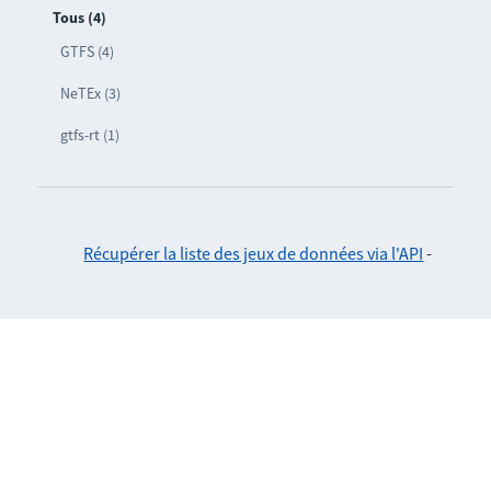
Tous (4)
GTFS (4)
NeTEx (3)
gtfs-rt (1)
Récupérer la liste des jeux de données via l'API
-