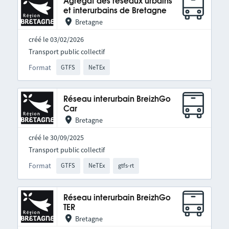
Agrégat des réseaux urbains
et interurbains de Bretagne
Bretagne
créé le 03/02/2026
Transport public collectif
Format
GTFS
NeTEx
Réseau interurbain BreizhGo
Car
Bretagne
créé le 30/09/2025
Transport public collectif
Format
GTFS
NeTEx
gtfs-rt
Réseau interurbain BreizhGo
TER
Bretagne