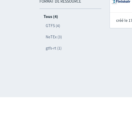
FORMAT DE RESSOURCE
Tous (4)
créé le 
GTFS (4)
NeTEx (3)
gtfs-rt (1)