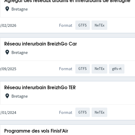
Agrégat des réseaux urbains et interurbains de Bretagne
Bretagne
03/02/2026
Format
GTFS
NeTEx
Réseau interurbain BreizhGo Car
Bretagne
30/09/2025
Format
GTFS
NeTEx
gtfs-rt
Réseau interurbain BreizhGo TER
Bretagne
22/01/2024
Format
GTFS
NeTEx
Programme des vols Finist'Air