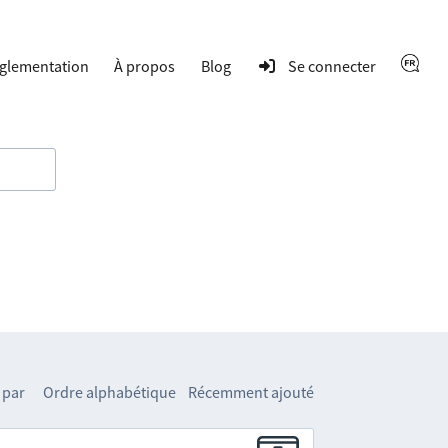
glementation
À propos
Blog
Se connecter
 par
Ordre alphabétique
Récemment ajouté