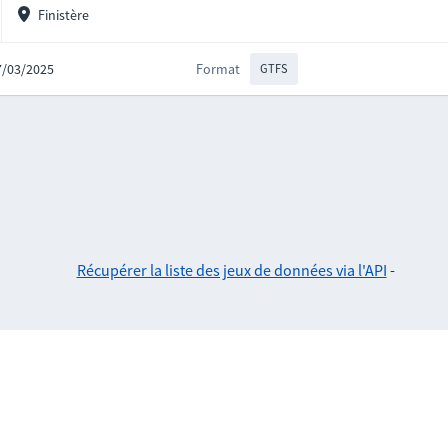
Finistère
17/03/2025
Format
GTFS
Récupérer la liste des jeux de données via l'API
-