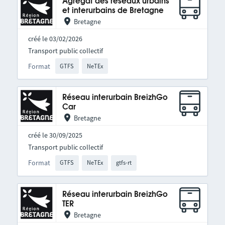
Agrégat des réseaux urbains
et interurbains de Bretagne
Bretagne
créé le 03/02/2026
Transport public collectif
Format
GTFS
NeTEx
Réseau interurbain BreizhGo
Car
Bretagne
créé le 30/09/2025
Transport public collectif
Format
GTFS
NeTEx
gtfs-rt
Réseau interurbain BreizhGo
TER
Bretagne