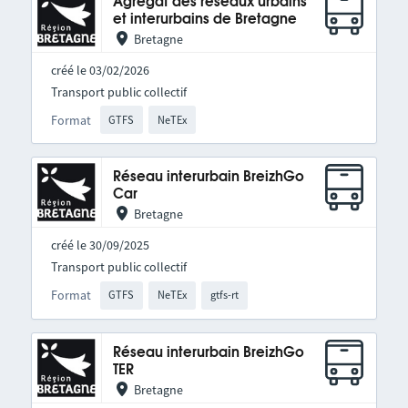
Agrégat des réseaux urbains
et interurbains de Bretagne
Bretagne
créé le 03/02/2026
Transport public collectif
Format
GTFS
NeTEx
Réseau interurbain BreizhGo
Car
Bretagne
créé le 30/09/2025
Transport public collectif
Format
GTFS
NeTEx
gtfs-rt
Réseau interurbain BreizhGo
TER
Bretagne