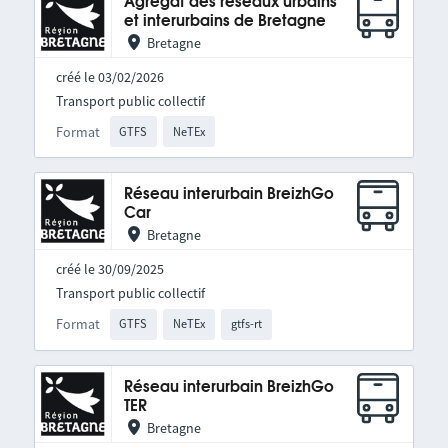
Agrégat des réseaux urbains
et interurbains de Bretagne
Bretagne
créé le 03/02/2026
Transport public collectif
Format
GTFS
NeTEx
Réseau interurbain BreizhGo
Car
Bretagne
créé le 30/09/2025
Transport public collectif
Format
GTFS
NeTEx
gtfs-rt
Réseau interurbain BreizhGo
TER
Bretagne