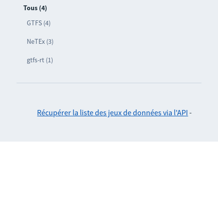
Tous (4)
GTFS (4)
NeTEx (3)
gtfs-rt (1)
Récupérer la liste des jeux de données via l'API
-