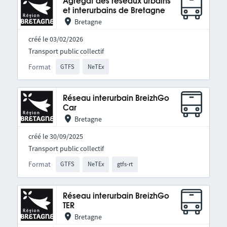
Agrégat des réseaux urbains
et interurbains de Bretagne
Bretagne
créé le 03/02/2026
Transport public collectif
Format
GTFS
NeTEx
Réseau interurbain BreizhGo
Car
Bretagne
créé le 30/09/2025
Transport public collectif
Format
GTFS
NeTEx
gtfs-rt
Réseau interurbain BreizhGo
TER
Bretagne