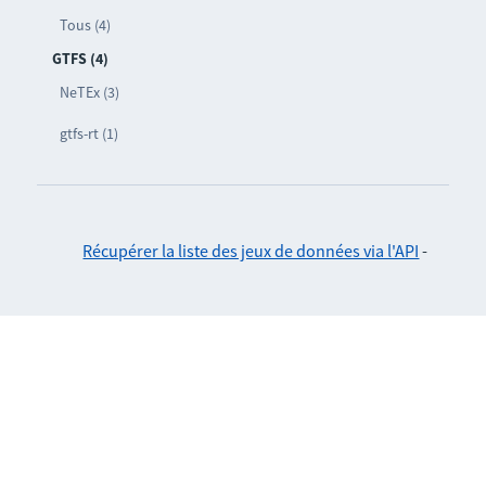
Tous (4)
GTFS (4)
NeTEx (3)
gtfs-rt (1)
Récupérer la liste des jeux de données via l'API
-