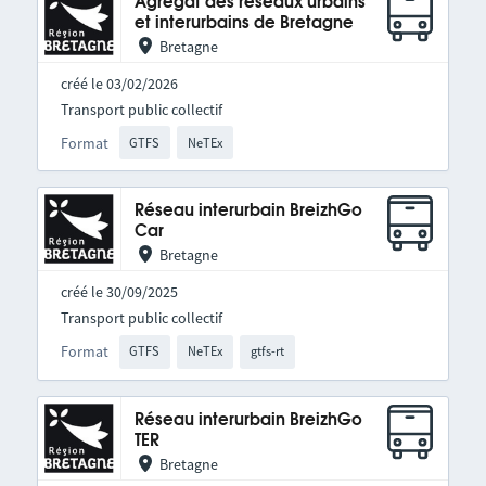
Agrégat des réseaux urbains
et interurbains de Bretagne
Bretagne
créé le 03/02/2026
Transport public collectif
Format
GTFS
NeTEx
Réseau interurbain BreizhGo
Car
Bretagne
créé le 30/09/2025
Transport public collectif
Format
GTFS
NeTEx
gtfs-rt
Réseau interurbain BreizhGo
TER
Bretagne