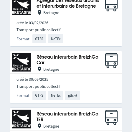
Agrégat des réseaux urbains
et interurbains de Bretagne
Bretagne
créé le 03/02/2026
Transport public collectif
Format
GTFS
NeTEx
Réseau interurbain BreizhGo
Car
Bretagne
créé le 30/09/2025
Transport public collectif
Format
GTFS
NeTEx
gtfs-rt
Réseau interurbain BreizhGo
TER
Bretagne