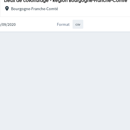
Lieux de covoiturage - Région Bourgogne-Franche-Comté
Bourgogne-Franche-Comté
25/09/2020
Format
csv