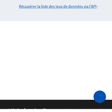
Récupérer la liste des jeux de données via l'API
-
Ministère des Transports