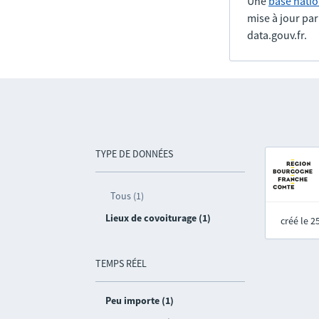
Une
base natio
mise à jour pa
data.gouv.fr.
TYPE DE DONNÉES
Tous (1)
Lieux de covoiturage (1)
créé le 
TEMPS RÉEL
Peu importe (1)