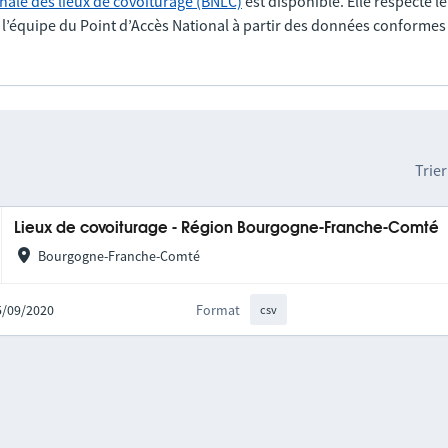
nale des lieux de covoiturage (BNLC)
est disponible. Elle respecte l
r l’équipe du Point d’Accès National à partir des données conformes
Trier
Lieux de covoiturage - Région Bourgogne-Franche-Comté
Bourgogne-Franche-Comté
25/09/2020
Format
csv