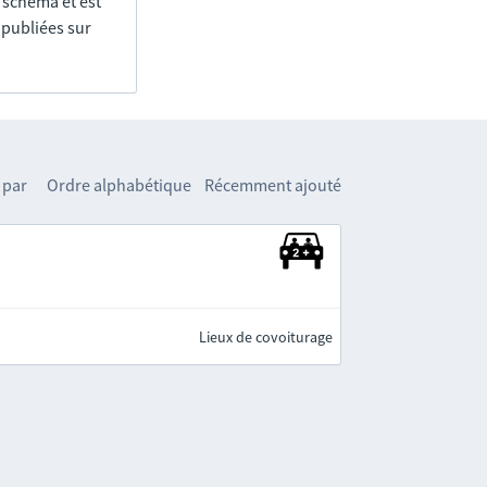
e schéma et est
 publiées sur
 par
Ordre alphabétique
Récemment ajouté
Lieux de covoiturage