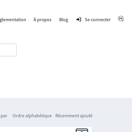
glementation
À propos
Blog
Se connecter
 par
Ordre alphabétique
Récemment ajouté