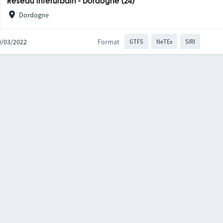
Réseau interurbain - Dordogne (24)
Dordogne
10/03/2022
Format
GTFS
NeTEx
SIRI