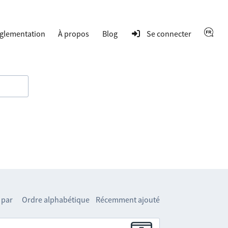
glementation
À propos
Blog
Se connecter
 par
Ordre alphabétique
Récemment ajouté