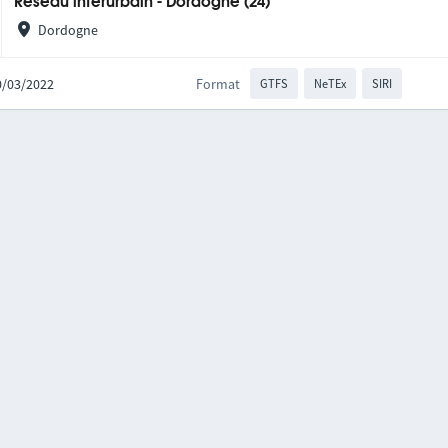
Réseau interurbain - Dordogne (24)
Dordogne
10/03/2022
Format
GTFS
NeTEx
SIRI