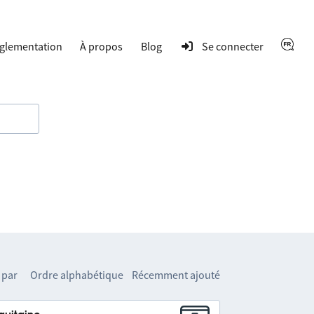
glementation
À propos
Blog
Se connecter
 par
Ordre alphabétique
Récemment ajouté