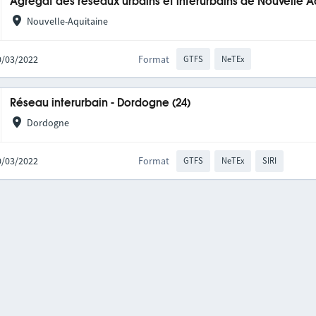
Agrégat des réseaux urbains et interurbains de Nouvelle A
Nouvelle-Aquitaine
10/03/2022
Format
GTFS
NeTEx
Réseau interurbain - Dordogne (24)
Dordogne
10/03/2022
Format
GTFS
NeTEx
SIRI