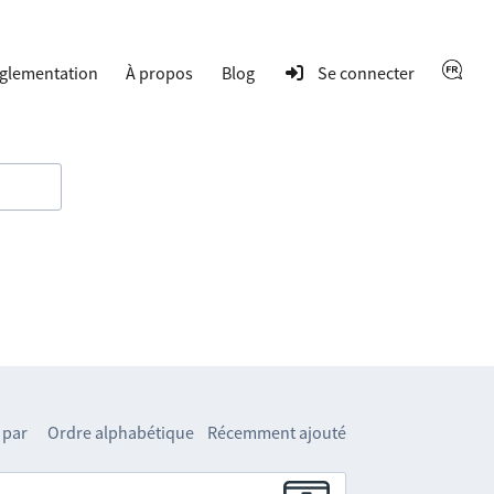
glementation
À propos
Blog
Se connecter
 par
Ordre alphabétique
Récemment ajouté