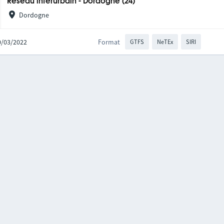
Réseau interurbain - Dordogne (24)
Dordogne
10/03/2022
Format
GTFS
NeTEx
SIRI