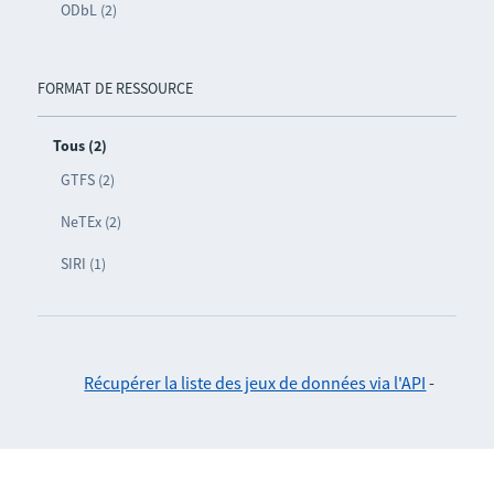
ODbL (2)
FORMAT DE RESSOURCE
Tous (2)
GTFS (2)
NeTEx (2)
SIRI (1)
Récupérer la liste des jeux de données via l'API
-