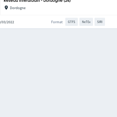
Réseau interurbain - Dordogne (24)
Dordogne
10/03/2022
Format
GTFS
NeTEx
SIRI