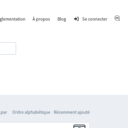
glementation
À propos
Blog
Se connecter
 par
Ordre alphabétique
Récemment ajouté