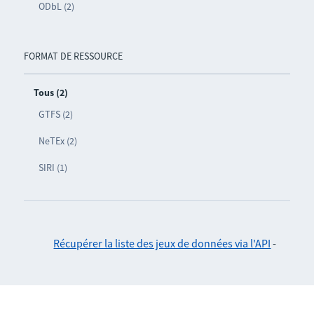
ODbL (2)
FORMAT DE RESSOURCE
Tous (2)
GTFS (2)
NeTEx (2)
SIRI (1)
Récupérer la liste des jeux de données via l'API
-