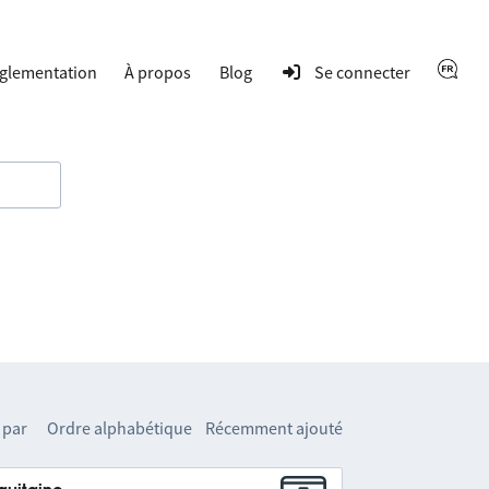
glementation
À propos
Blog
Se connecter
 par
Ordre alphabétique
Récemment ajouté