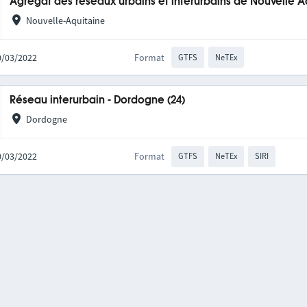
Agrégat des réseaux urbains et interurbains de Nouvelle A
Nouvelle-Aquitaine
10/03/2022
Format
GTFS
NeTEx
Réseau interurbain - Dordogne (24)
Dordogne
10/03/2022
Format
GTFS
NeTEx
SIRI