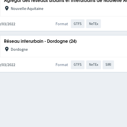
Agrégat des réseaux urbains et interurbains de Nouvelle A
Nouvelle-Aquitaine
10/03/2022
Format
GTFS
NeTEx
Réseau interurbain - Dordogne (24)
Dordogne
10/03/2022
Format
GTFS
NeTEx
SIRI