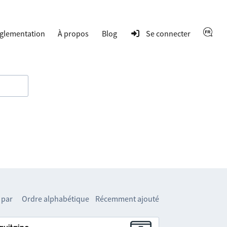
glementation
À propos
Blog
Se connecter
 par
Ordre alphabétique
Récemment ajouté