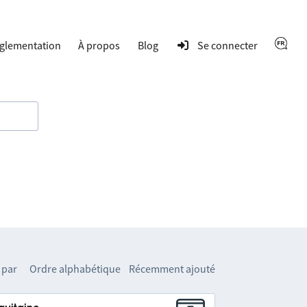
glementation
À propos
Blog
Se connecter
 par
Ordre alphabétique
Récemment ajouté