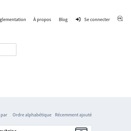
glementation
À propos
Blog
Se connecter
 par
Ordre alphabétique
Récemment ajouté