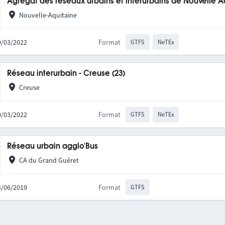
Agrégat des réseaux urbains et interurbains de Nouvelle A
Nouvelle-Aquitaine
10/03/2022
Format
GTFS
NeTEx
Réseau interurbain - Creuse (23)
Creuse
10/03/2022
Format
GTFS
NeTEx
Réseau urbain agglo'Bus
CA du Grand Guéret
24/06/2019
Format
GTFS