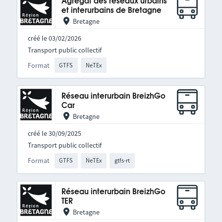
Agrégat des réseaux urbains
et interurbains de Bretagne
Bretagne
créé le 03/02/2026
Transport public collectif
Format
GTFS
NeTEx
Réseau interurbain BreizhGo
Car
Bretagne
créé le 30/09/2025
Transport public collectif
Format
GTFS
NeTEx
gtfs-rt
Réseau interurbain BreizhGo
TER
Bretagne