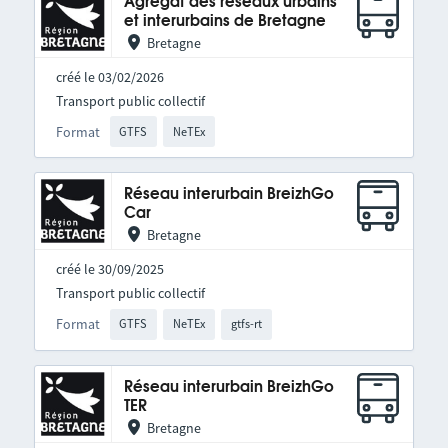
Agrégat des réseaux urbains
et interurbains de Bretagne
Bretagne
créé le 03/02/2026
Transport public collectif
Format
GTFS
NeTEx
Réseau interurbain BreizhGo
Car
Bretagne
créé le 30/09/2025
Transport public collectif
Format
GTFS
NeTEx
gtfs-rt
Réseau interurbain BreizhGo
TER
Bretagne