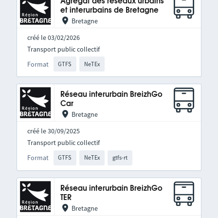
Agrégat des réseaux urbains
et interurbains de Bretagne
Bretagne
créé le 03/02/2026
Transport public collectif
Format
GTFS
NeTEx
Réseau interurbain BreizhGo
Car
Bretagne
créé le 30/09/2025
Transport public collectif
Format
GTFS
NeTEx
gtfs-rt
Réseau interurbain BreizhGo
TER
Bretagne