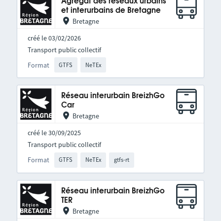
Agrégat des réseaux urbains
et interurbains de Bretagne
Bretagne
créé le 03/02/2026
Transport public collectif
Format
GTFS
NeTEx
Réseau interurbain BreizhGo
Car
Bretagne
créé le 30/09/2025
Transport public collectif
Format
GTFS
NeTEx
gtfs-rt
Réseau interurbain BreizhGo
TER
Bretagne