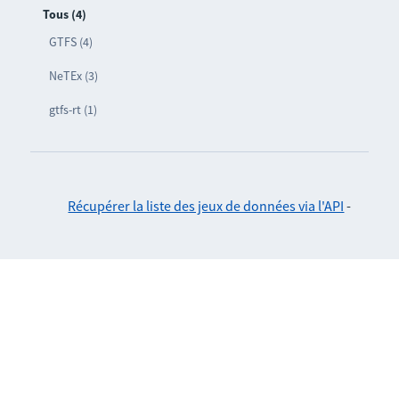
Tous (4)
GTFS (4)
NeTEx (3)
gtfs-rt (1)
Récupérer la liste des jeux de données via l'API
-