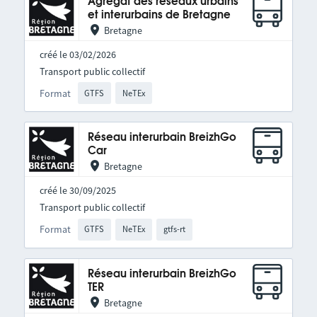
Agrégat des réseaux urbains
et interurbains de Bretagne
Bretagne
créé le 03/02/2026
Transport public collectif
Format
GTFS
NeTEx
Réseau interurbain BreizhGo
Car
Bretagne
créé le 30/09/2025
Transport public collectif
Format
GTFS
NeTEx
gtfs-rt
Réseau interurbain BreizhGo
TER
Bretagne