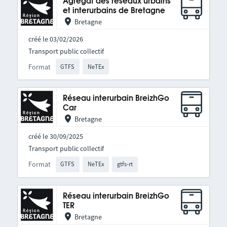
Agrégat des réseaux urbains
et interurbains de Bretagne
Bretagne
créé le 03/02/2026
Transport public collectif
Format
GTFS
NeTEx
Réseau interurbain BreizhGo
Car
Bretagne
créé le 30/09/2025
Transport public collectif
Format
GTFS
NeTEx
gtfs-rt
Réseau interurbain BreizhGo
TER
Bretagne