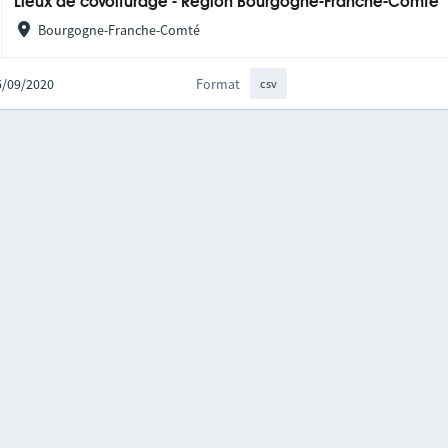
Lieux de covoiturage - Région Bourgogne-Franche-Comté
Bourgogne-Franche-Comté
25/09/2020
Format
csv