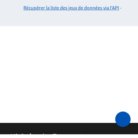
Récupérer la liste des jeux de données via l'API
-
Ministère des Transports