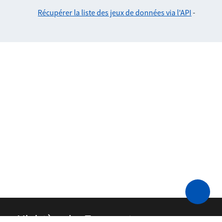
Récupérer la liste des jeux de données via l'API
-
Ministère des Transports