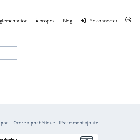
glementation
À propos
Blog
Se connecter
 par
Ordre alphabétique
Récemment ajouté