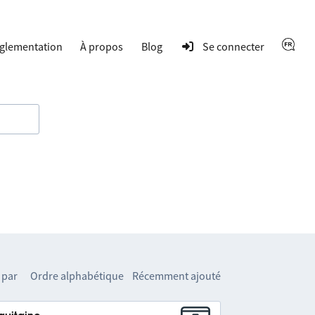
glementation
À propos
Blog
Se connecter
 par
Ordre alphabétique
Récemment ajouté