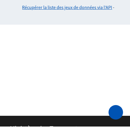
Récupérer la liste des jeux de données via l'API
-
Ministère des Transports