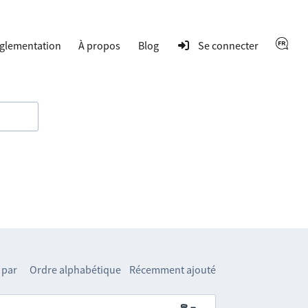
glementation
À propos
Blog
Se connecter
 par
Ordre alphabétique
Récemment ajouté