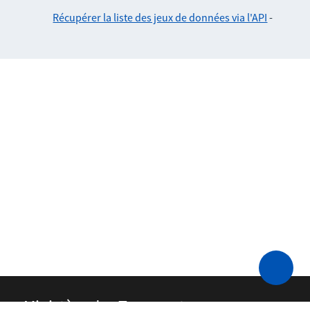
Récupérer la liste des jeux de données via l'API
-
Ministère des Transports