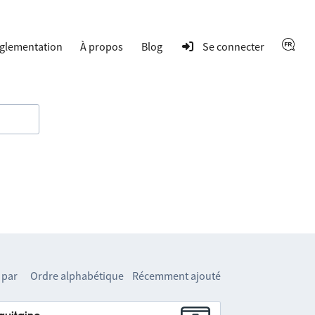
glementation
À propos
Blog
Se connecter
 par
Ordre alphabétique
Récemment ajouté