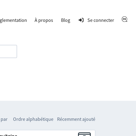
glementation
À propos
Blog
Se connecter
 par
Ordre alphabétique
Récemment ajouté