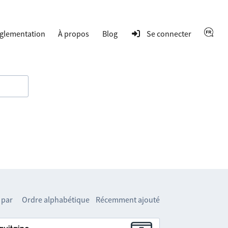
glementation
À propos
Blog
Se connecter
 par
Ordre alphabétique
Récemment ajouté