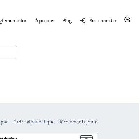
glementation
À propos
Blog
Se connecter
 par
Ordre alphabétique
Récemment ajouté