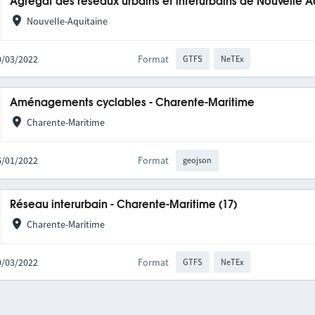
Agrégat des réseaux urbains et interurbains de Nouvelle A
Nouvelle-Aquitaine
10/03/2022
Format
GTFS
NeTEx
Aménagements cyclables - Charente-Maritime
Charente-Maritime
06/01/2022
Format
geojson
Réseau interurbain - Charente-Maritime (17)
Charente-Maritime
10/03/2022
Format
GTFS
NeTEx