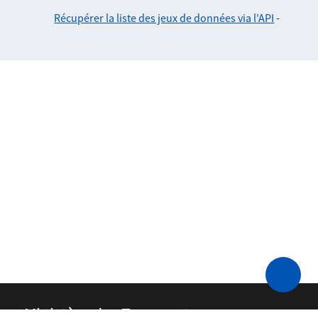
Récupérer la liste des jeux de données via l'API
-
Ministère des Transports