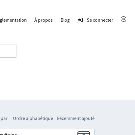
glementation
À propos
Blog
Se connecter
 par
Ordre alphabétique
Récemment ajouté