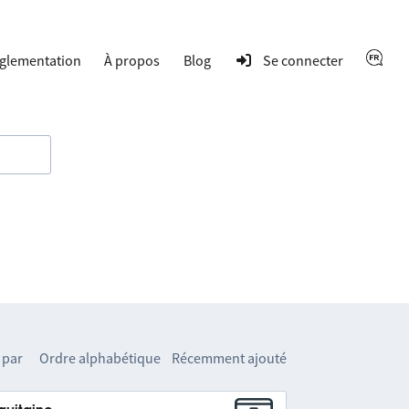
glementation
À propos
Blog
Se connecter
 par
Ordre alphabétique
Récemment ajouté