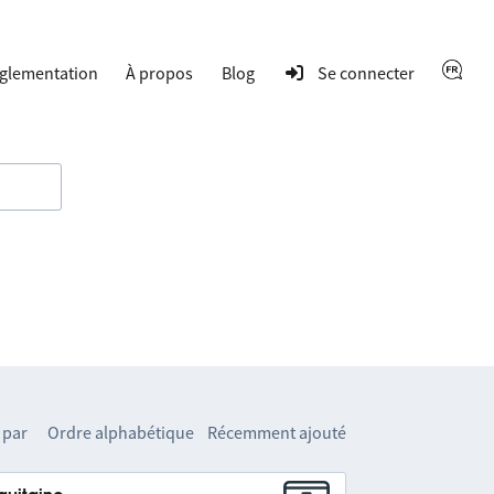
glementation
À propos
Blog
Se connecter
 par
Ordre alphabétique
Récemment ajouté