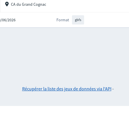
CA du Grand Cognac
08/06/2026
Format
gbfs
Récupérer la liste des jeux de données via l'API
-