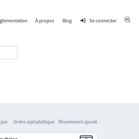
glementation
À propos
Blog
Se connecter
 par
Ordre alphabétique
Récemment ajouté